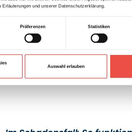
n Erläuterungen und unserer Datenschutzerklärung.
hr Zuhause auf Rädern. Damit Sie Ihre Reisen sorgenfrei
von CarGarantie
: Ihr verlässlicher Schutz vor
Präferenzen
Statistiken
antiepaket sichern Sie sich:
ies
Auswahl erlauben