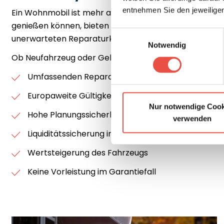
entnehmen Sie den jeweilige
Ein Wohnmobil ist mehr als nur ein Fahrzeug – es ist I
genießen können, bieten wir Ihnen die
EHG-Garantie 
Einwilligungsauswahl
unerwarteten Reparaturkosten.
Notwendig
Ob Neufahrzeug oder Gebrauchtmobil – mit diesem Gar
Umfassenden Reparaturkostenschutz
Europaweite Gültigkeit
Nur notwendige Cook
Hohe Planungssicherheit
verwenden
Liquiditätssicherung im Schadensfall
Wertsteigerung des Fahrzeugs
Keine Vorleistung im Garantiefall