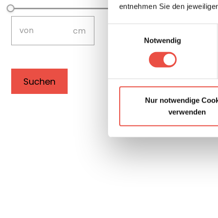
entnehmen Sie den jeweilige
not-visible
not-visible
–
Einwilligungsauswahl
Notwendig
cwaDimensionsHeight-Input-Sorting
Filter zurücksetzen
Nur notwendige Cook
verwenden