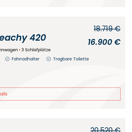
18.719 €
eachy 420
16.900 €
hnwagen
3 Schlafplätze
Fahrradhalter
Tragbare Toilette
ails
20.520 €