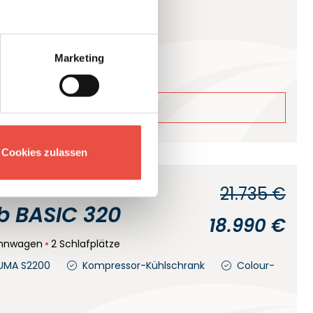
tt
4 Schlafplätze
Fahrradhalter
Markise
Marketing
6
ails
Cookies zulassen
21.735 €
 BASIC 320
18.990 €
hnwagen
2 Schlafplätze
UMA S2200
Kompressor-Kühlschrank
Colour-