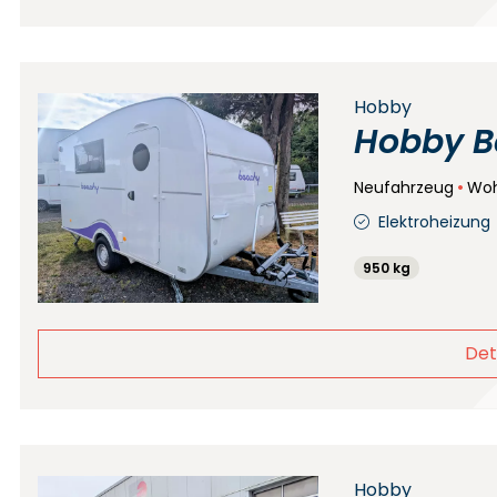
Hobby
Hobby B
Neufahrzeug
Wo
Elektroheizung
950 kg
Det
Hobby