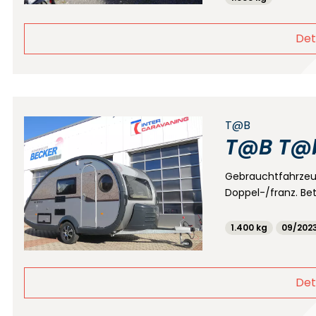
Det
T@B
T@B T@b
Gebrauchtfahrze
Doppel-/franz. Be
1.400 kg
09/202
Det