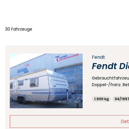
30 Fahrzeuge
Fendt
Fendt D
Gebrauchtfahrze
Doppel-/franz. Be
1.900 kg
04/199
Det