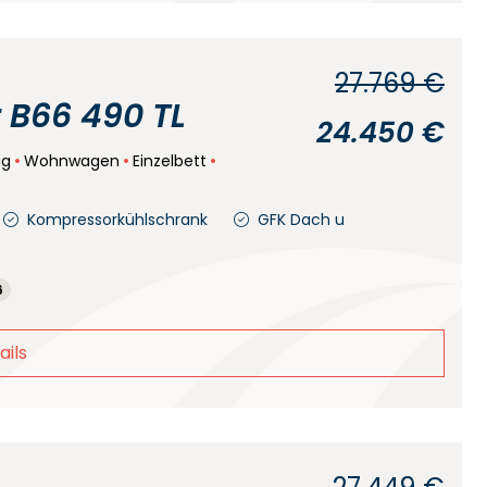
27.769 €
 B66 490 TL
24.450 €
ug
Wohnwagen
Einzelbett
Kompressorkühlschrank
GFK Dach u
6
ails