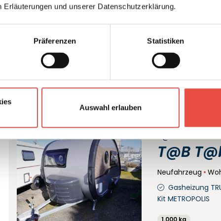
n Erläuterungen und unserer Datenschutzerklärung.
Doppel-/franz. Be
Pakete 1 + 2
Präferenzen
Statistiken
1.360 kg
03/202
Det
ies
Auswahl erlauben
T@B
T@B T@b
Neufahrzeug
Wo
Gasheizung TR
Kit METROPOLIS
1.000 kg