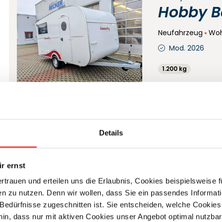
Hobby B
Neufahrzeug
Wo
Mod. 2026
1.200 kg
Det
Details
r ernst
Bürstner
Bürstner
ertrauen und erteilen uns die Erlaubnis, Cookies beispielsweise
n zu nutzen. Denn wir wollen, dass Sie ein passendes Informat
430 TS
e Bedürfnisse zugeschnitten ist. Sie entscheiden, welche Cookies
hin, dass nur mit aktiven Cookies unser Angebot optimal nutzbar
Gebrauchtfahrze