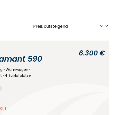
6.300 €
iamant 590
ug
Wohnwagen
tt
4 Schlafplätze
7
ails