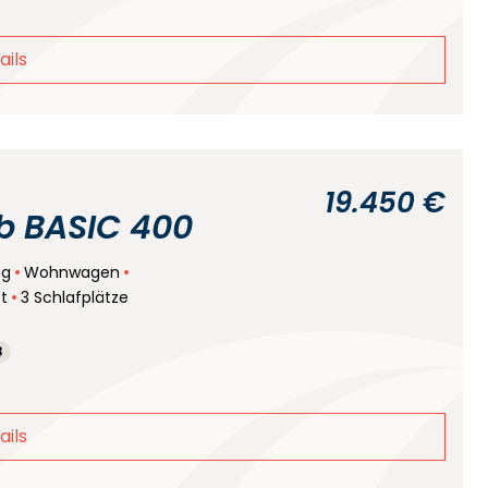
ails
19.450 €
 BASIC 400
ug
Wohnwagen
tt
3 Schlafplätze
3
ails