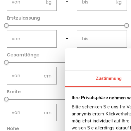
–
Erstzulassung
not-visible
not-visible
–
Gesamtlänge
not-visible
not-visible
–
Zustimmung
Breite
Ihre Privatsphäre nehmen wi
not-visible
not-visible
Bitte schenken Sie uns Ihr V
–
anonymisiertem Klickverhalte
möglichst individuell auf Ihr
Höhe
weisen Sie allerdings darauf 