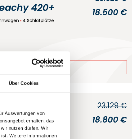
eachy 420+
18.500 €
hnwagen
4 Schlafplätze
ails
Über Cookies
23.129 €
 Premio Life
 für Auswertungen von
18.800 €
ionsangebot erhalten, das
 wir nutzen dürfen. Wir
 ist. Weitere Informationen
ug
Wohnwagen