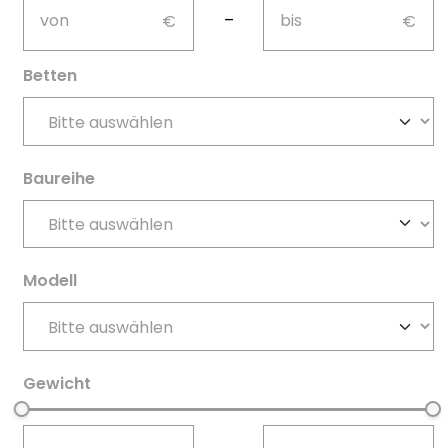
not-visible
not-visible
–
Betten
Baureihe
Modell
Gewicht
not-visible
not-visible