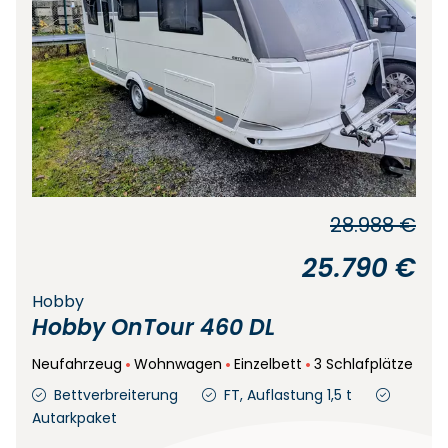
28.988 €
25.790 €
Hobby
Hobby OnTour 460 DL
Neufahrzeug
Wohnwagen
Einzelbett
3 Schlafplätze
Bettverbreiterung
FT, Auflastung 1,5 t
Autarkpaket