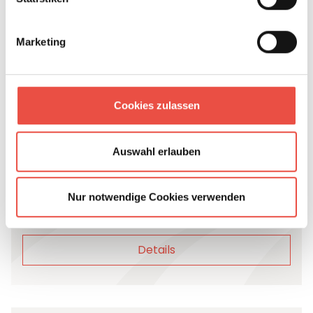
33.395 €
Marketing
29.000 €
Hobby
Cookies zulassen
Hobby Excellent 460 SL
Neufahrzeug
Wohnwagen
Einzelbett
3 Schlafplätze
Auswahl erlauben
Bettverbreiterung
Duo Control CS
Fahrradhalter
Nur notwendige Cookies verwenden
1.500 kg
Details