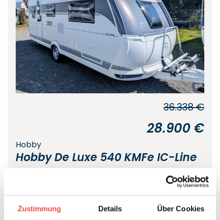
36.338 €
28.900 €
Hobby
Hobby De Luxe 540 KMFe IC-Line
Neufahrzeug
Wohnwagen
Etagenbett
5 Schlafplätze
SALE * TOP-Ausstattung
Mover , ETS
Zustimmung
Details
Über Cookies
Autarkpaket a.W.