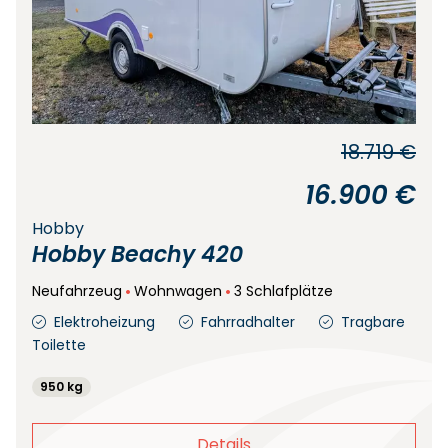
18.719 €
16.900 €
Hobby
Hobby Beachy 420
Neufahrzeug
Wohnwagen
3 Schlafplätze
Elektroheizung
Fahrradhalter
Tragbare
Toilette
950 kg
Details