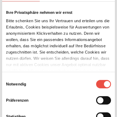
1.800 kg
Ihre Privatsphäre nehmen wir ernst
Bitte schenken Sie uns Ihr Vertrauen und erteilen uns die
Details
Erlaubnis, Cookies beispielsweise für Auswertungen von
anonymisiertem Klickverhalten zu nutzen. Denn wir
wollen, dass Sie ein passendes Informationsangebot
erhalten, das möglichst individuell auf Ihre Bedürfnisse
zugeschnitten ist. Sie entscheiden, welche Cookies wir
nutzen dürfen. Wir weisen Sie allerdings darauf hin, dass
nur mit aktiven Cookies unser Angebot optimal nutzbar
ist. Weitere Informationen entnehmen Sie den jeweiligen
Erläuterungen und unserer Datenschutzerklärung.
Einwilligungsauswahl
Notwendig
Präferenzen
Statistiken