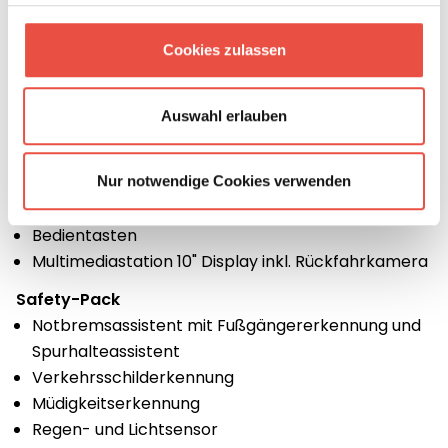
Serienausstattung:
Citroën Jumper 2,2 Blue HDI - 140 PS -
Cookies zulassen
Automatikgetriebe
Halbdinette mit Gurtgestell & Isofix
Auswahl erlauben
Alufelgen 16 Zoll Bi-Color
Papillon Expedition Grey
Multimedia-Pack
Nur notwendige Cookies verwenden
Radiovorbereitung
Bedientasten
Multimediastation 10" Display inkl. Rückfahrkamera
Safety-Pack
Notbremsassistent mit Fußgängererkennung und
Spurhalteassistent
Verkehrsschilderkennung
Müdigkeitserkennung
Regen- und Lichtsensor