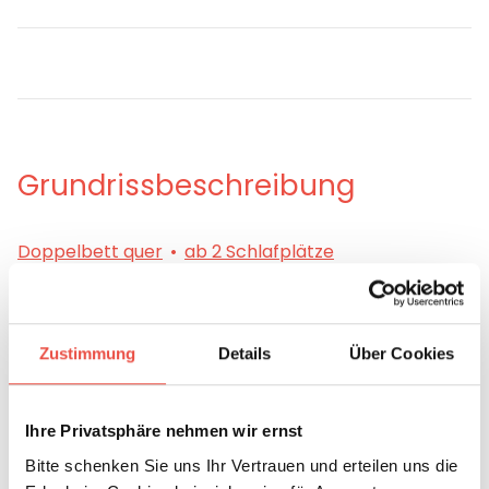
Grundrissbeschreibung
Doppelbett quer
ab 2 Schlafplätze
Schlafplätze
2
Zustimmung
Details
Über Cookies
Anzahl der Sitze mit Gurt
4
Ihre Privatsphäre nehmen wir ernst
Infrastruktur
Küche, WC
Bitte schenken Sie uns Ihr Vertrauen und erteilen uns die