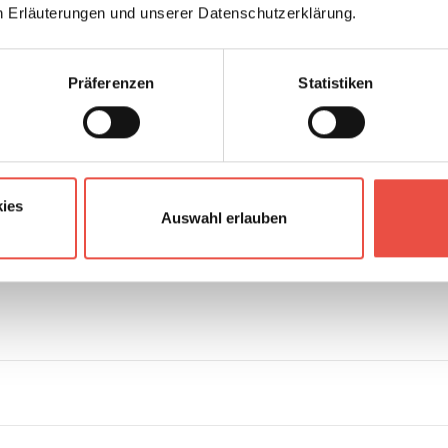
Diesel
n Erläuterungen und unserer Datenschutzerklärung.
Schaltgetriebe
Präferenzen
Statistiken
2.2 l Multijet; Euro 6D
2
ies
Auswahl erlauben
Frontantrieb