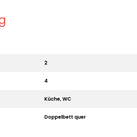
g
2
4
Küche, WC
Doppelbett quer