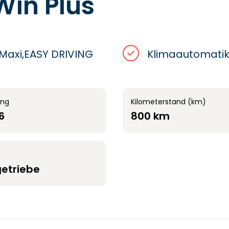
Win Plus
 Maxi,EASY DRIVING
Klimaautomati
ung
Kilometerstand (km)
6
800 km
getriebe