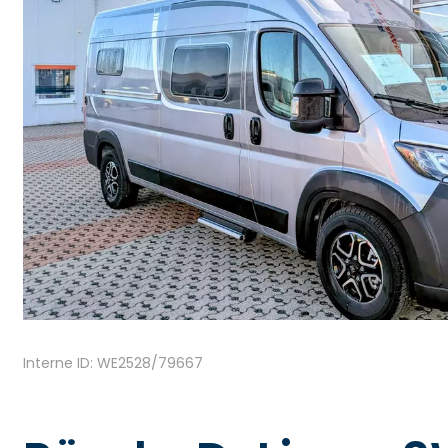
Interne ID: WE2528/79667