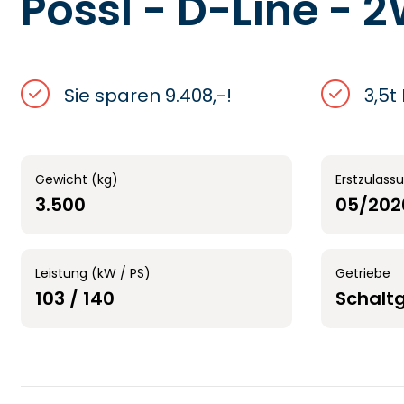
Pössl - D-Line - 2
Sie sparen 9.408,-!
3,5t
Gewicht (kg)
Erstzulass
3.500
05/202
Leistung (kW / PS)
Getriebe
103 / 140
Schalt