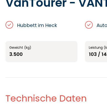
VanTourer - VANT
Hubbett im Heck
Aut
Gewicht (kg)
Leistung (
3.500
103 / 1
Technische Daten