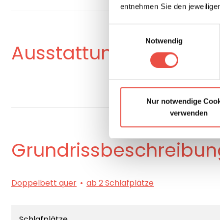
entnehmen Sie den jeweilige
Einwilligungsauswahl
Notwendig
Ausstattung
Nur notwendige Cook
verwenden
Grundrissbeschreibun
Doppelbett quer
ab 2 Schlafplätze
Schlafplätze