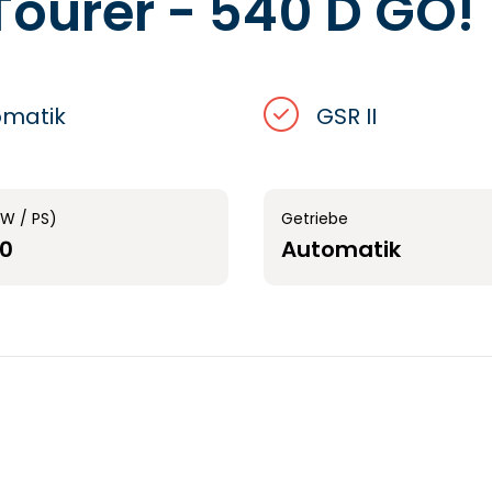
ourer - 540 D GO!
omatik
GSR II
kW / PS)
Getriebe
40
Automatik