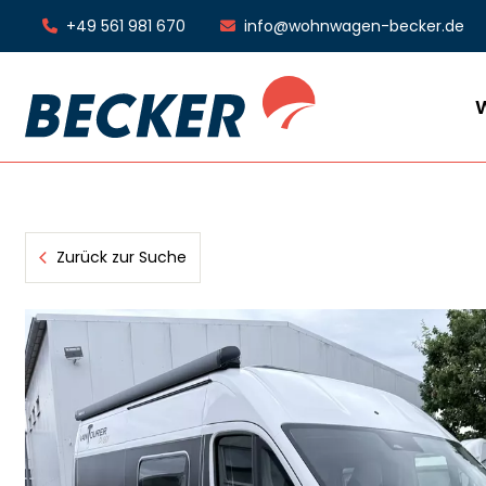
+49 561 981 670
info@wohnwagen-becker.de
Zurück zur Suche