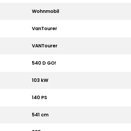
Wohnmobil
VanTourer
VANTourer
540 D GO!
103 kW
140 PS
541 cm