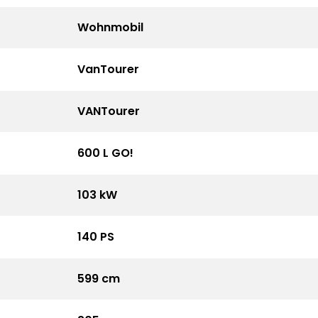
Wohnmobil
VanTourer
VANTourer
600 L GO!
103 kW
140 PS
599 cm