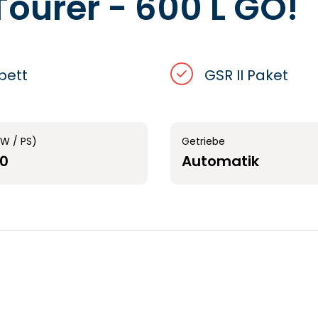
ourer - 600 L GO!
bett
GSR II Paket
kW / PS)
Getriebe
40
Automatik