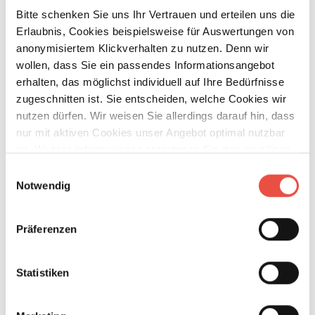
Queensbett
ab 3 Schlafplätze
Bitte schenken Sie uns Ihr Vertrauen und erteilen uns die
Erlaubnis, Cookies beispielsweise für Auswertungen von
anonymisiertem Klickverhalten zu nutzen. Denn wir
Schlafplätze
3
wollen, dass Sie ein passendes Informationsangebot
erhalten, das möglichst individuell auf Ihre Bedürfnisse
zugeschnitten ist. Sie entscheiden, welche Cookies wir
Infrastruktur
Küche, WC
nutzen dürfen. Wir weisen Sie allerdings darauf hin, dass
nur mit aktiven Cookies unser Angebot optimal nutzbar
Betten
Queensbett
ist. Weitere Informationen entnehmen Sie den jeweiligen
Erläuterungen und unserer Datenschutzerklärung.
Einwilligungsauswahl
Notwendig
Tag
Präferenzen
Statistiken